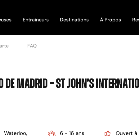
euses
Entraineurs
Destinations
À Propos
Re
arte
FAQ
ico de Madrid – St John’s Internat
Waterloo,
6 - 16 ans
Ouvert à