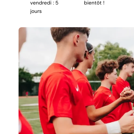
vendredi : 5
bientôt !
jours