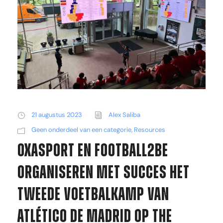
21 augustus 2023
Alex Saliba
Geen onderdeel van een categorie
,
Resources
Oxasport en Football2Be
organiseren met succes het
tweede voetbalkamp van
Atlético de Madrid op The