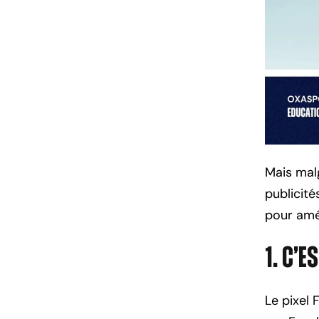
Mais mal
publicité
pour amél
1. C’e
Le pixel