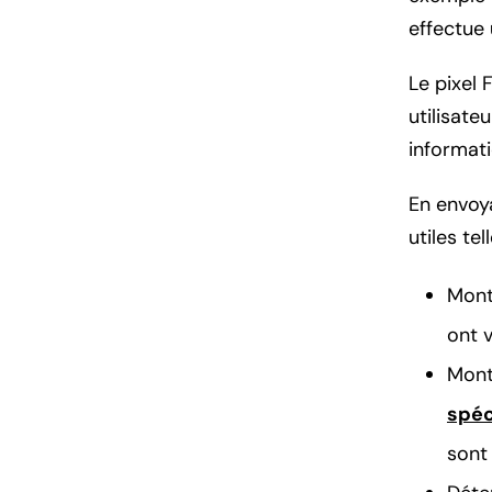
effectue 
Le pixel 
utilisate
informat
En envoy
utiles tel
Mont
ont 
Mont
spéc
sont 