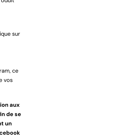
roduit
ique sur
ram, ce
e vos
sion aux
in de se
nt un
Facebook