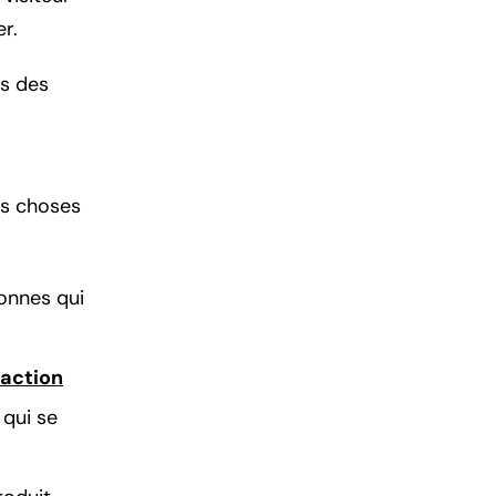
r.
ns des
es choses
onnes qui
action
 qui se