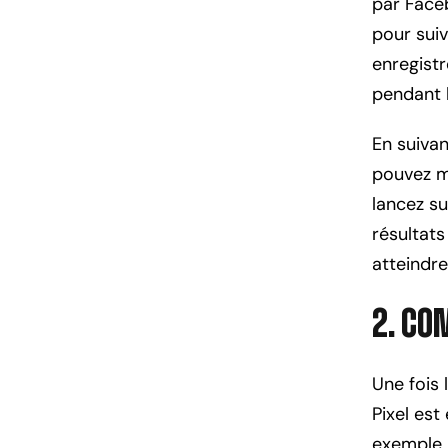
par Faceb
pour suiv
enregistr
pendant l
En suivan
pouvez m
lancez s
résultats
atteindre
2. Co
Une fois
Pixel es
exemple l