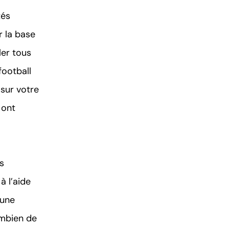
tés
r la base
ler tous
football
 sur votre
 ont
s
à l’aide
’une
ombien de