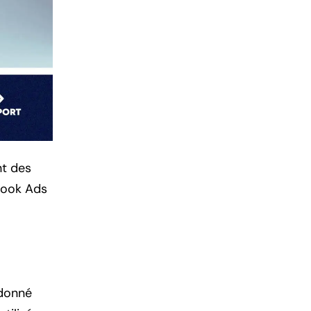
nt des
ebook Ads
 donné