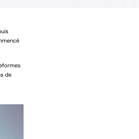
puis
ommencé
teformes
bs de