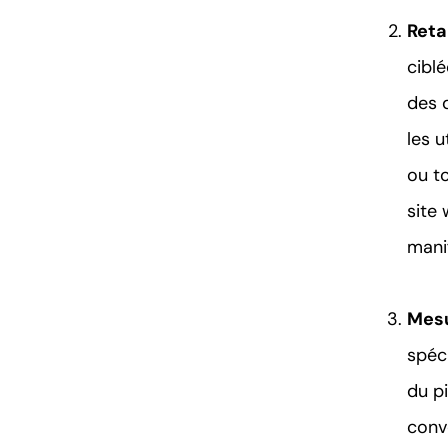
Reta
ciblé
des 
les u
ou to
site 
mani
Mesu
spéci
du p
conv