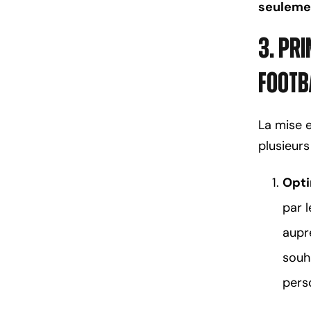
seulemen
3. Pr
Footb
La mise 
plusieurs
Opti
par l
auprè
souha
perso