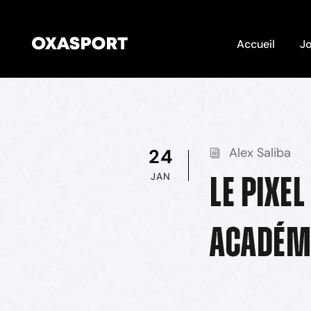
Accueil
Jo
24
Alex Saliba
JAN
Le Pixel
Académi