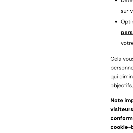
Déte
sur 
Opti
pers
votre
Cela vou
personne
qui dimi
objectifs
Note imp
visiteur
conforme
cookie-b