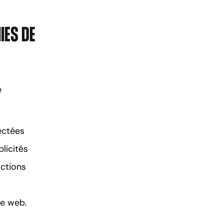
ies de
e
ectées
licités
actions
te web.