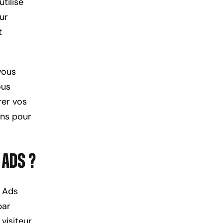
tilisé
ur
t
vous
ous
rer vos
ons pour
 Ads ?
k Ads
par
visiteur