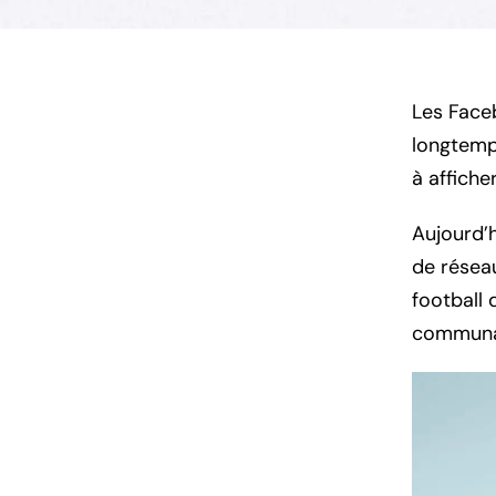
Les Face
longtemp
à affiche
Aujourd’h
de résea
football 
communau