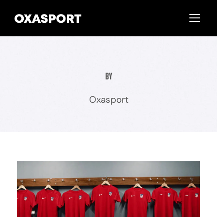
By
Oxasport